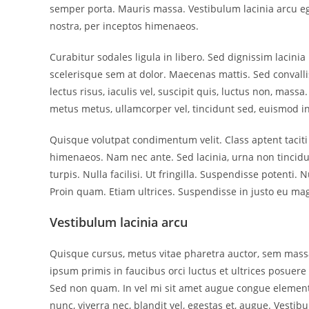
semper porta. Mauris massa. Vestibulum lacinia arcu ege
nostra, per inceptos himenaeos.
Curabitur sodales ligula in libero. Sed dignissim lacini
scelerisque sem at dolor. Maecenas mattis. Sed convallis
lectus risus, iaculis vel, suscipit quis, luctus non, mass
metus metus, ullamcorper vel, tincidunt sed, euismod in
Quisque volutpat condimentum velit. Class aptent taciti
himenaeos. Nam nec ante. Sed lacinia, urna non tincidu
turpis. Nulla facilisi. Ut fringilla. Suspendisse potenti
Proin quam. Etiam ultrices. Suspendisse in justo eu mag
Vestibulum lacinia arcu
Quisque cursus, metus vitae pharetra auctor, sem mas
ipsum primis in faucibus orci luctus et ultrices posuere 
Sed non quam. In vel mi sit amet augue congue elementu
nunc, viverra nec, blandit vel, egestas et, augue. Vestib