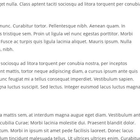
t nulla. Class aptent taciti sociosqu ad litora torquent per conubi
a nunc. Curabitur tortor. Pellentesque nibh. Aenean quam. In
 tristique sem. Proin ut ligula vel nunc egestas porttitor. Morbi
a. Fusce ac turpis quis ligula lacinia aliquet. Mauris ipsum. Nulla
, nibh.
 sociosqu ad litora torquent per conubia nostra, per inceptos
nt mattis, tortor neque adipiscing diam, a cursus ipsum ante quis
. Nunc feugiat mi a tellus consequat imperdiet. Vestibulum sapien.
na luctus suscipit. Sed lectus. Integer euismod lacus luctus magna
sa mattis sem, at interdum magna augue eget diam. Vestibulum an
cubilia Curae; Morbi lacinia molestie dui. Praesent blandit dolor.
m. Morbi in ipsum sit amet pede facilisis laoreet. Donec lacus
ulum tincidunt malesuada tellus. Ut ultrices ultrices enim. Curabitu